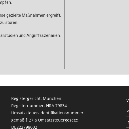
mpfen.
nse gezielte Maßnahmen ergreift,
zu stören.
allstudien und Angriffsszenarien.
Registergericht: München
V
Registernummer: HRA 79834
P
Umsatzsteuer-Identifikationsnummer
gemäß § 27 a Umsatzsteuergesetz:
I
DE222798002