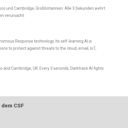
sco und Cambridge, Großbritannien. Alle 3 Sekunden wehrt
en verursacht.
nomous Response technology. Its self-learning AI is
 to protect against threats to the cloud, email, IoT,
and Cambridge, UK. Every 3 seconds, Darktrace AI fights
f dem CSF