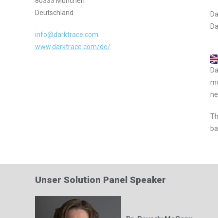
80333 München
Deutschland
Da
Da
info@darktrace.com
www.darktrace.com/de/
Da
mo
ne
Th
ba
Unser Solution Panel Speaker